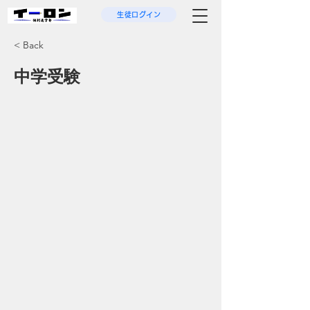
生徒ログイン
< Back
中学受験