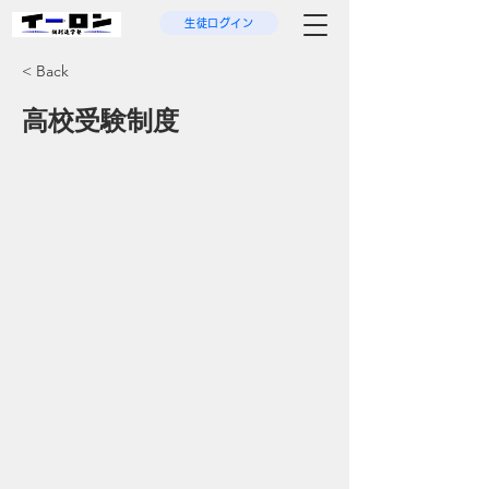
生徒ログイン
< Back
高校受験制度