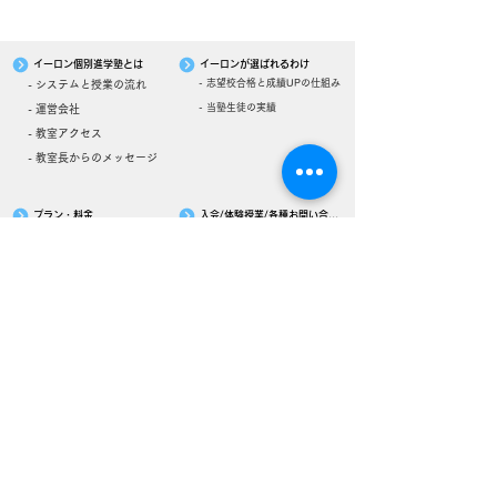
イーロン個別進学塾とは
イーロンが選ばれるわけ
- 志望校合格と成績UPの仕組み
- システムと授業の流れ
- 当塾生徒の実績
- 運営会社
- 教室アクセス
- 教室長からのメッセージ
プラン・料金
入会/体験授業/各種お問い合わせ
- 小学生
- 入会の流れ
- 中学生
- 資料請求
- 高校生
- 体験授業のお申し込み
- 勉強面談を申し込む
プライバシーポリシー