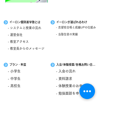
イーロン個別進学塾とは
イーロンが選ばれるわけ
- 志望校合格と成績UPの仕組み
- システムと授業の流れ
- 当塾生徒の実績
- 運営会社
- 教室アクセス
- 教室長からのメッセージ
プラン・料金
入会/体験授業/各種お問い合わせ
- 小学生
- 入会の流れ
- 中学生
- 資料請求
- 高校生
- 体験授業のお申し込み
- 勉強面談を申し込む